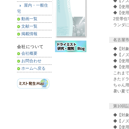
◆【ノズ
屋内・一般住
◆【使用水
宅
◆【使用
動画一覧
2世帯住
ランダ
文献一覧
掲載情報
名古屋
会社について
◆【対象
会社概要
◆【ノズ
お問合わせ
◆【使用水
◆【使用
ホームへ戻る
これま
きたド
ちゃん
暑い夏
第10回
◆【対象
◆【ノズ
◆【使用水