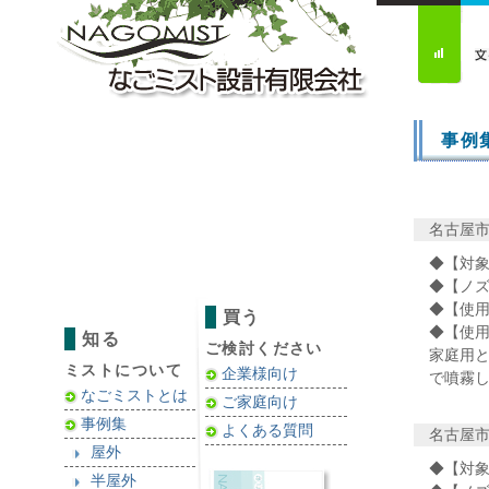
事例
名古屋市
◆【対象
◆【ノズ
◆【使用水
買う
◆【使用
知る
ご検討ください
家庭用
ミストについて
企業様向け
で噴霧
なごミストとは
ご家庭向け
事例集
よくある質問
名古屋市
屋外
◆【対象
半屋外